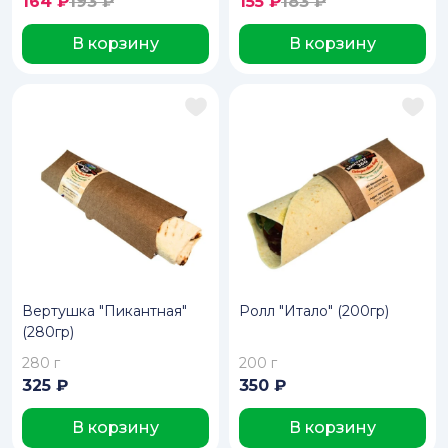
164
₽
193 ₽
155
₽
183 ₽
В корзину
В корзину
Вертушка "Пикантная"
Ролл "Итало" (200гр)
(280гр)
280 г
200 г
325
₽
350
₽
В корзину
В корзину