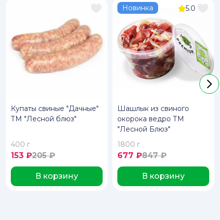
Новинка
5.0
Купаты свиные "Дачные"
Шашлык из свиного
ТМ "Лесной блюз"
окорока ведро ТМ
"Лесной Блюз"
400 г
1800 г
153
₽
205 ₽
677
₽
847 ₽
В корзину
В корзину